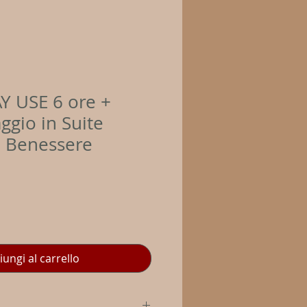
Y USE 6 ore +
gio in Suite
l Benessere
iungi al carrello