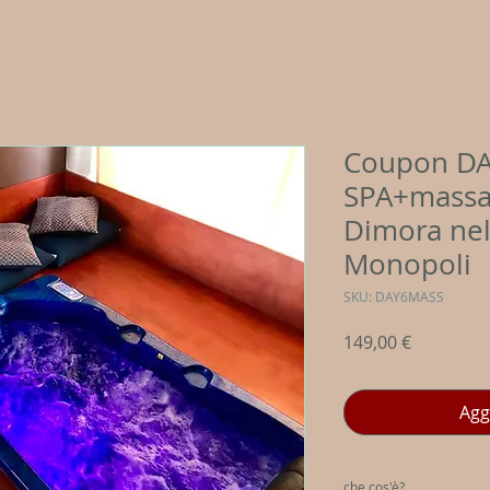
Coupon DA
SPA+massag
Dimora ne
Monopoli
SKU: DAY6MASS
Prezzo
149,00 €
Agg
che cos'è?